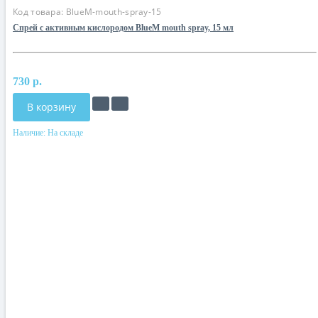
Код товара:
BlueM-mouth-spray-15
Спрей с активным кислородом BlueM mouth spray, 15 мл
730 р.
В корзину
Наличие:
На складе