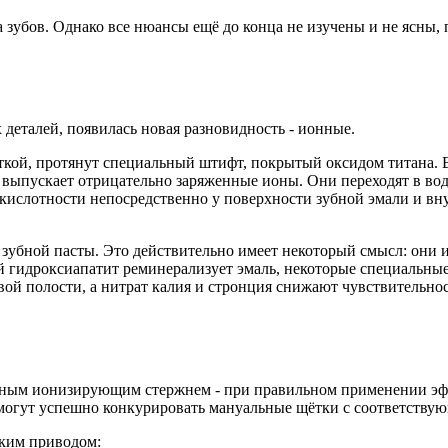
а зубов. Однако все нюансы ещё до конца не изучены и не ясны
ьность
деталей, появилась новая разновидность - ионные.
кой, протянут специальный штифт, покрытый оксидом титана. В
о выпускает отрицательно заряженные ионы. Они переходят в во
ь кислотности непосредственно у поверхности зубной эмали и вн
зубной пасты. Это действительно имеет некоторый смысл: они и
й гидроксиапатит реминерализует эмаль, некоторые специальны
й полости, а нитрат калия и стронция снижают чувствительност
ельным ионизирующим стержнем - при правильном применении эф
 могут успешно конкурировать мануальные щётки с соответству
ским приводом: