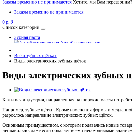
Заказы временно не принимаются
Хотите, мы Вам перезвоним
Заказы временно не принимаются
0 р.
0
Список категорий
Зубная паста
Антибактериальная
Детская
Для дёсен
Всё о зубных щётках
Для имплантов
Виды электрических зубных щёток
Для чувствительных зубов
Комплексная
Виды электрических зубных 
Как и вся индустрия, направленная на широкие массы потребит
Органическая
Отбеливающая
Например, зубные щётки. Кроме изменения формы и медленной 
Тайская
разрослось направление электрических зубных щёток.
Укрепление эмали
Устранение сухости во рту
Основным преимуществом, с которым подавались новые товары
неправильно, даже если обладает всеми необходимыми знаниям