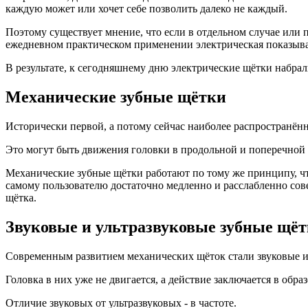
каждую может или хочет себе позволить далеко не каждый.
Ирригаторы
Поэтому существует мнение, что если в отдельном случае или
Насадки и бальзамы
ежедневном практическом применении электрическая показывае
Портативные
Стационарные
В результате, к сегодняшнему дню электрические щётки набра
Зубные щетки
Детские
Механические зубные щётки
Для брекетов
Для протезов
Для ухода после операций
Исторически первой, а потому сейчас наиболее распространённ
Дорожные
Ежедневный уход
Это могут быть движения головки в продольной и поперечной п
Ионные
Насадки
Механические зубные щётки работают по тому же принципу, что
Обычные
самому пользователю достаточно медленно и расслабленно сов
Ультразвуковые
щётка.
Электрические
Ёршики и нити
Звуковые и ультразвуковые зубные щё
Аксессуары
Межзубные ёршики
Современным развитием механических щёток стали звуковые и
Нити и флоссы
Ополаскиватели
Головка в них уже не двигается, а действие заключается в об
Антисептические
Антисептические спреи
Отличие звуковых от ультразвуковых - в частоте.
Комплексные