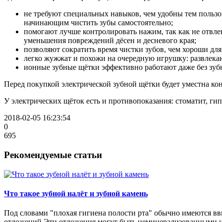
PresiDENT
Procter & Gamble
не требуют специальных навыков, чем удобны тем пользо
Swissdent
начинающим чистить зубы самостоятельно;
TePe
помогают лучше контролировать нажим, так как не отвле
Twin Lotus Co
уменьшения повреждений дёсен и десневого края;
Waterpik
позволяют сократить время чистки зубов, чем хороши дл
Weleda
легко жужжат и похожи на очередную игрушку: развлекаю
Рокимед
ионные зубные щётки эффективно работают даже без зубно
Перед покупкой электрической зубной щётки будет уместна кон
У электрических щёток есть и противопоказания: стоматит, г
2018-02-05 16:23:54
0
695
Рекомендуемые статьи
Что такое зубной налёт и зубной камень
Под словами "плохая гигиена полости рта" обычно имеются вви
отложений.Эти отложения могут быть неминерализованными и 