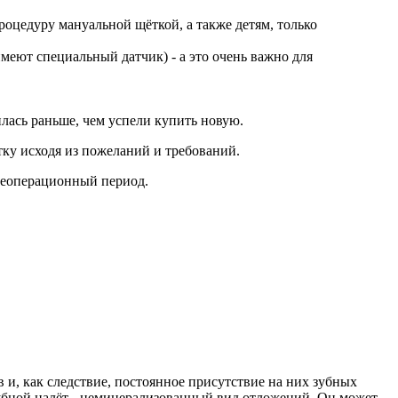
оцедуру мануальной щёткой, а также детям, только
меют специальный датчик) - а это очень важно для
илась раньше, чем успели купить новую.
тку исходя из пожеланий и требований.
слеоперационный период.
 и, как следствие, постоянное присутствие на них зубных
убной налёт - неминерализованный вид отложений. Он может