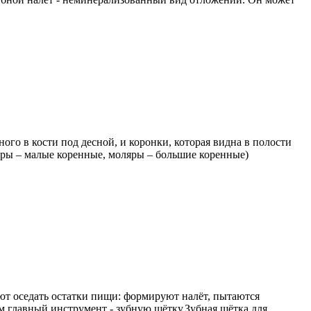
го в кости под десной, и коронки, которая видна в полости
яры – малые коренные, моляры – большие коренные)
ают оседать остатки пищи: формируют налёт, пытаются
им главный инструмент - зубную щётку.Зубная щётка для