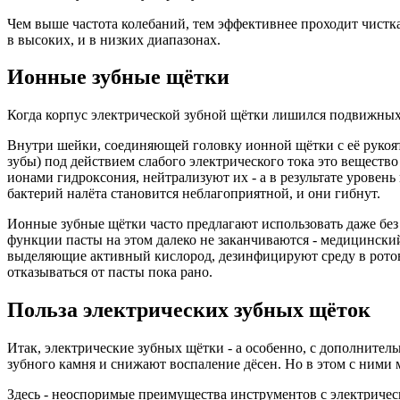
Освежающие спреи
Чем выше частота колебаний, тем эффективнее проходит чистк
Отбеливающие
в высоких, и в низких диапазонах.
Реминерализующие
Снижающие чувствител
Ионные зубные щётки
Полноценная гигиена
Выявление налёта
Товары для брекетов
Когда корпус электрической зубной щётки лишился подвижных 
Товары для протезов
Наборы
Внутри шейки, соединяющей головку ионной щётки с её рукоят
Набор щёток
зубы) под действием слабого электрического тока это веществ
Щётка и паста
ионами гидроксония, нейтрализуют их - а в результате уровен
Бренды
бактерий налёта становится неблагоприятной, и они гибнут.
Apadent
Apagard
Ионные зубные щётки часто предлагают использовать даже без 
Aquapick
функции пасты на этом далеко не заканчиваются - медицински
Biorepair
выделяющие активный кислород, дезинфицируют среду в ротово
BlueM
отказываться от пасты пока рано.
Curaprox
Dentaid
Польза электрических зубных щёток
Donfeel
Hapica
Итак, электрические зубных щётки - а особенно, с дополнит
Marvis
зубного камня и снижают воспаление дёсен. Но в этом с ними
Montcarotte
Philips
Здесь - неоспоримые преимущества инструментов с электриче