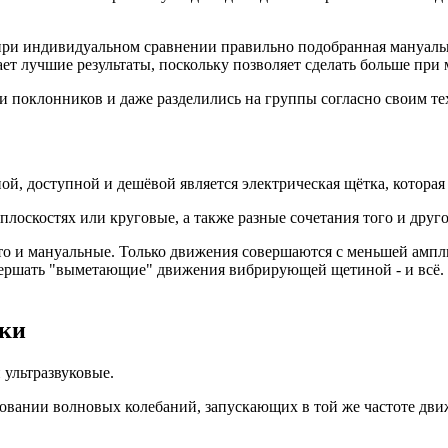
 при индивидуальном сравнении правильно подобранная мануальн
т лучшие результаты, поскольку позволяет сделать больше при 
ли поклонников и даже разделились на группы согласно своим т
ой, доступной и дешёвой является электрическая щётка, котора
лоскостях или круговые, а также разные сочетания того и друго
 и мануальные. Только движения совершаются с меньшей амплиту
ершать "выметающие" движения вибрирующей щетиной - и всё. Р
тки
 ультразвуковые.
разовании волновых колебаний, запускающих в той же частоте дв