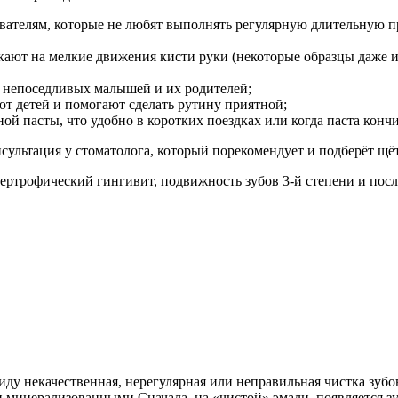
вателям, которые не любят выполнять регулярную длительную пр
кают на мелкие движения кисти руки (некоторые образцы даже и
я непоседливых малышей и их родителей;
т детей и помогают сделать рутину приятной;
й пасты, что удобно в коротких поездках или когда паста конч
сультация у стоматолога, который порекомендует и подберёт щё
ипертрофический гингивит, подвижность зубов 3-й степени и по
ду некачественная, нерегулярная или неправильная чистка зубов
минерализованными.Сначала, на «чистой» эмали, появляется з