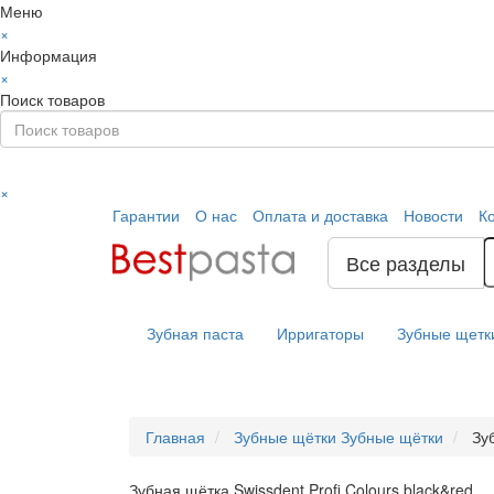
Меню
×
Информация
×
Поиск товаров
×
Гарантии
О нас
Оплата и доставка
Новости
К
Все разделы
Зубная паста
Ирригаторы
Зубные щетк
Главная
Зубные щётки
Зубные щётки
Зу
Зубная щётка Swissdent Profi Colours black&red