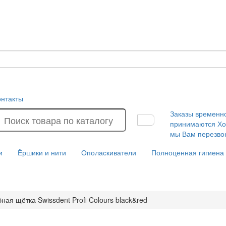
онтакты
Заказы временн
принимаются
Хо
мы Вам перезво
и
Ёршики и нити
Ополаскиватели
Полноценная гигиена
бная щётка Swissdent Profi Colours black&red