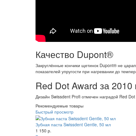
Качество Dupont®
Закруглённые кончики щетинок Dupont® не царап
показателей упругости при нагревании до темпер
Red Dot Award за 2010 
Дизайн Swissdent Profi отмечен наградой Red Do
Рекомендуемые товары
Быстрый просмотр
Зубная паста Swissdent Gentle, 50 мл
1 150 р.