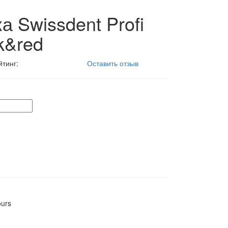
а Swissdent Profi
k&red
йтинг:
Оставить отзыв
ours