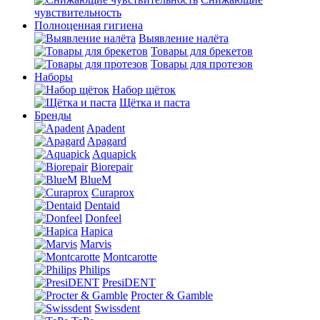
чувствительность
Полноценная гигиена
Выявление налёта
Товары для брекетов
Товары для протезов
Наборы
Набор щёток
Щётка и паста
Бренды
Apadent
Apagard
Aquapick
Biorepair
BlueM
Curaprox
Dentaid
Donfeel
Hapica
Marvis
Montcarotte
Philips
PresiDENT
Procter & Gamble
Swissdent