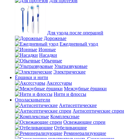
Для протезов
Для ухода после операций
Дорожные
Ежедневный уход
Ионные
Насадки
Обычные
Ультразвуковые
Электрические
Ёршики и нити
Аксессуары
Межзубные ёршики
Нити и флоссы
Ополаскиватели
Антисептические
Антисептические спреи
Комплексные
Освежающие спреи
Отбеливающие
Реминерализующие
Снижающие