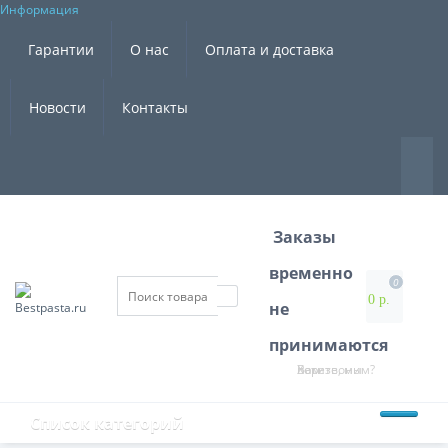
Информация
×
Гарантии
О нас
Оплата и доставка
Новости
Контакты
Заказы
временно
0
0 р.
не
принимаются
Хотите, мы Вам перезвоним?
Список категорий